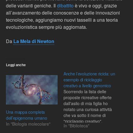
delle varianti geniche. Il
dibattito
è vivo e oggi, grazie
all’avanzamento delle conoscenze e delle innovazioni
tecnologiche, aggiungiamo nuovi tasselli a una teoria
evoluzionistica sempre più aggiornata.
Da
La Mela di Newton
Leggi anche
Anche l’evoluzione ricicla: un
esempio di riciclaggio
creativo a livello genomico
Scorrendo la lista delle
proposte ricreative offerte
dall'asilo di mia figlia ho
notato una curiosa attività
Una mappa completa
che va sotto il nome di
dell’epigenoma umano
"riciclaggio creativo".
In "Biologia molecolare"
In "Biblioteca"
Questa attività consiste nel