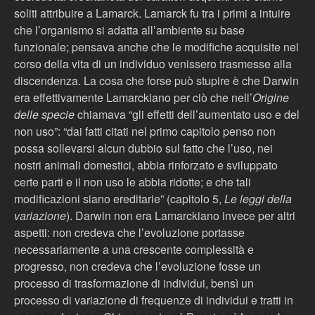
soliti attribuire a Lamarck. Lamarck fu tra i primi a intuire
che l’organismo si adatta all’ambiente su base
funzionale; pensava anche che le modifiche acquisite nel
corso della vita di un individuo venissero trasmesse alla
discendenza. La cosa che forse può stupire è che Darwin
era effettivamente Lamarckiano per ciò che nell’
Origine
delle specie
chiamava “gli effetti dell’aumentato uso e del
non uso”: “dai fatti citati nel primo capitolo penso non
possa sollevarsi alcun dubbio sul fatto che l’uso, nei
nostri animali domestici, abbia rinforzato e sviluppato
certe parti e il non uso le abbia ridotte; e che tali
modificazioni siano ereditarie” (capitolo 5,
Le leggi della
variazione
). Darwin non era Lamarckiano invece per altri
aspetti: non credeva che l’evoluzione portasse
necessariamente a una crescente complessità e
progresso, non credeva che l’evoluzione fosse un
processo di trasformazione di individui, bensì un
processo di variazione di frequenze di individui e tratti in