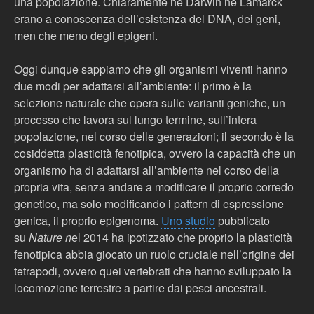
una popolazione. Chiaramente né Darwin né Lamarck
erano a conoscenza dell’esistenza del DNA, dei geni,
men che meno degli epigeni.
Oggi dunque sappiamo che gli organismi viventi hanno
due modi per adattarsi all’ambiente: il primo è la
selezione naturale che opera sulle varianti geniche, un
processo che lavora sul lungo termine, sull’intera
popolazione, nel corso delle generazioni; il secondo è la
cosiddetta plasticità fenotipica, ovvero la capacità che un
organismo ha di adattarsi all’ambiente nel corso della
propria vita, senza andare a modificare il proprio corredo
genetico, ma solo modificando i pattern di espressione
genica, il proprio epigenoma.
Uno studio
pubblicato
su
Nature n
el 2014 ha ipotizzato che proprio la plasticità
fenotipica abbia giocato un ruolo cruciale nell’origine dei
tetrapodi, ovvero quei vertebrati che hanno sviluppato la
locomozione terrestre a partire dai pesci ancestrali.