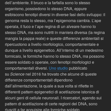
dell’ambiente. Il bruco e la farfalla sono lo stesso
organismo, possiedono lo stesso DNA, eppure
esibiscono fenotipi diversi in diverse fasi dello sviluppo: il
genoma resta lo stesso, ma l’epigenoma cambia. L’ape
operaia, il fuco e l’ape regina di un alveare hanno lo
stesso DNA, ma sono nutriti in maniera diversa (la regina
mangia la pappa reale) e queste differenze ambientali si
ripercuotono a livello morfologico, comportamentale e
dunque a livello epigenetico. All’interno di un medesimo
formicaio, le formiche hanno lo stesso DNA, ma possono
essere soldato o operaie, con fenotipi morfologici e
comportamentali diversi.
Uno studio
pubblicato
su
Science
nel 2016 ha trovato che alcune di queste
differenze comportamentali dipendono
dall’alimentazione, la quale a sua volta si riflette in
differenti pattern epigenetici di acetilazione istonica di
alcuni geni di cellule neuronali. I ricercatori, agendo sui
pattern di acetilazione di certe regioni del DNA, sono
riusciti a far acquisire alle formiche soldato