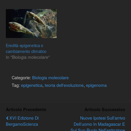
riutilizzare oggetti inutili
(quali imballaggi, bottiglie
vuote, etc...) per realizzare
oggetti che possano avere
una qualche utilità
casalinga.Chiaramente
questo tipo di attività…
Eredità epigenetica e
cambiamento climatico
In "Biologia molecolare"
Categorie:
Biologia molecolare
Tag:
epigenetica
,
teoria dell'evoluzione
,
epigenoma
Articolo Precedente
Articolo Successivo
XVI Edizione Di
Nuove Ipotesi Sull’arrivo
BergamoScienza
Dell’uomo In Madagascar E
Sul Suo Ruolo Nell’estinzione