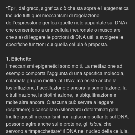
“Epi”, dal greco, significa ciò che sta sopra e l’epigenetica
include tutti quei meccanismi di regolazione
dell’espressione genica (quelle note appuntate sul DNA)
che consentono a una cellula (neuronale o muscolare
che sia) di leggere le porzioni di DNA utili a svolgere le
specifiche funzioni cui quella cellula è preposta.
1. Etichette
I meccanismi epigenetici sono molti. La metilazione ad
esempio comporta l’aggiunta di una specifica molecola,
chiamata gruppo metile, al DNA; ma esiste anche la
fosforilazione, l’acetilazione e ancora la sumoilazione, la
citrullinazione, la biotinilazione, la ubiquitinazione e
molte altre ancora. Ciascuna può servire a leggere
(esprimere) o cancellare (silenziare) determinati geni.
Inoltre questi meccanismi non agiscono soltanto sul DNA:
possono agire anche sulle proteine, gli
istoni
, che
servono a “impacchettare” il DNA nel nucleo della cellula.