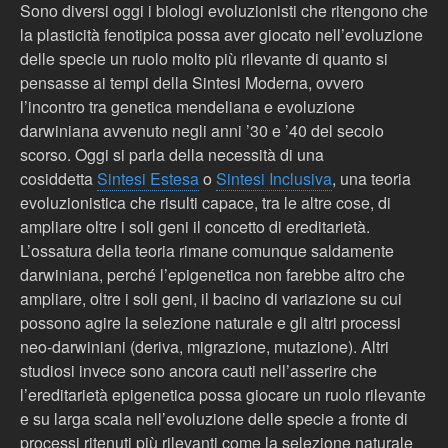
Sono diversi oggi i biologi evoluzionisti che ritengono che
la plasticità fenotipica possa aver giocato nell’evoluzione
delle specie un ruolo molto più rilevante di quanto si
pensasse ai tempi della Sintesi Moderna, ovvero
l’incontro tra genetica mendeliana e evoluzione
darwiniana avvenuto negli anni ’30 e ’40 del secolo
scorso. Oggi si parla della necessità di una
cosiddetta
Sintesi Estesa
o
Sintesi Inclusiva
, una teoria
evoluzionistica che risulti capace, tra le altre cose, di
ampliare oltre i soli geni il concetto di ereditarietà.
L’ossatura della teoria rimane comunque saldamente
darwiniana, perché l’epigenetica non farebbe altro che
ampliare, oltre i soli geni, il bacino di variazione su cui
possono agire la selezione naturale e gli altri processi
neo-darwiniani (deriva, migrazione, mutazione). Altri
studiosi invece sono ancora cauti nell’asserire che
l’ereditarietà epigenetica possa giocare un ruolo rilevante
e su larga scala nell’evoluzione delle specie a fronte di
processi ritenuti più rilevanti come la selezione naturale