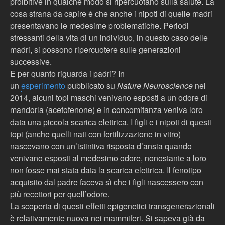
proibitive in qualche modo si ripercuotano sulla salute. La
cosa strana da capire è che anche i nipoti di quelle madri
presentavano le medesime problematiche. Periodi
stressanti della vita di un individuo, in questo caso delle
madri, si possono ripercuotere sulle generazioni
successive.
E per quanto riguarda i padri? In
un
esperimento
pubblicato su
Nature Neuroscience
nel
2014, alcuni topi maschi venivano esposti a un odore di
mandorla (acetofenone) e in concomitanza veniva loro
data una piccola scarica elettrica. I figli e i nipoti di questi
topi (anche quelli nati con fertilizzazione in vitro)
nascevano con un’istintiva risposta d’ansia quando
venivano esposti al medesimo odore, nonostante a loro
non fosse mai stata data la scarica elettrica. Il fenotipo
acquisito dal padre faceva sì che i figli nascessero con
più recettori per quell’odore.
La scoperta di questi effetti epigenetici transgenerazionali
è relativamente nuova nei mammiferi. Si sapeva già da