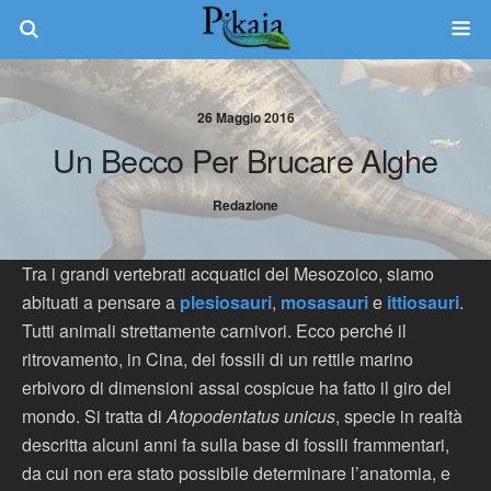
26 Maggio 2016
Un Becco Per Brucare Alghe
Redazione
Tra i grandi vertebrati acquatici del Mesozoico, siamo
abituati a pensare a
plesiosauri
,
mosasauri
e
ittiosauri
.
Tutti animali strettamente carnivori. Ecco perché il
ritrovamento, in Cina, dei fossili di un rettile marino
erbivoro di dimensioni assai cospicue ha fatto il giro del
mondo. Si tratta di
Atopodentatus unicus
, specie in realtà
descritta alcuni anni fa sulla base di fossili frammentari,
da cui non era stato possibile determinare l’anatomia, e