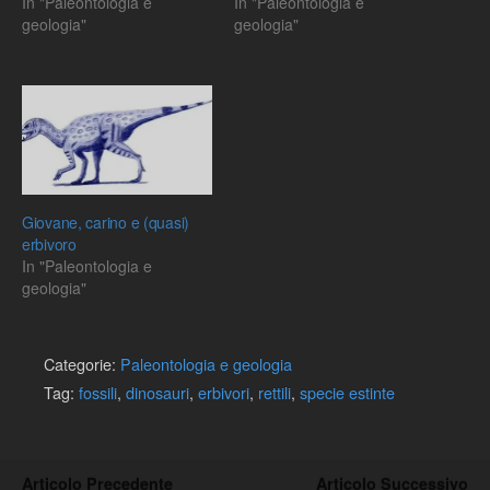
In "Paleontologia e
In "Paleontologia e
geologia"
geologia"
Giovane, carino e (quasi)
erbivoro
In "Paleontologia e
geologia"
Categorie:
Paleontologia e geologia
Tag:
fossili
,
dinosauri
,
erbivori
,
rettili
,
specie estinte
Articolo Precedente
Articolo Successivo