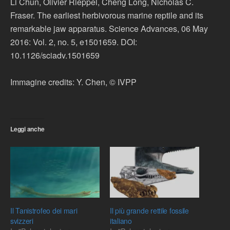
Li Chun, Olivier Rieppel, Cheng Long, Nicholas C.
Fraser. The earliest herbivorous marine reptile and its
remarkable jaw apparatus. Science Advances, 06 May
2016: Vol. 2, no. 5, e1501659. DOI:
10.1126/sciadv.1501659
Immagine credits: Y. Chen, © IVPP
Leggi anche
Il Tanistrofeo dei mari
Il più grande rettile fossile
svizzeri
italiano