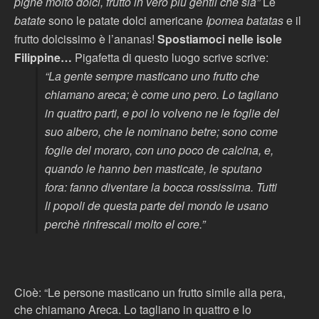
pigne molto dolci, frutto in vero piú gentil che sia”
Le
batate
sono le patate dolci americane
Ipomea batatas
e il
frutto dolcissimo è l’ananas!
Spostiamoci nelle isole
Filippine…
Pigafetta di questo luogo scrive scrive:
“La gente sempre masticano uno frutto che
chiamano areca; è come uno pero. Lo tagliano
in quattro parti, e poi lo volveno ne le foglie del
suo albero, che le nominano betre; sono come
foglie del moraro, con uno poco de calcina, e,
quando le hanno ben masticate, le sputano
fora: fanno diventare la bocca rossissima. Tutti
li popoli de questa parte del mondo le usano
perchè rinfrescali molto el core.”
Cioè: “Le persone masticano un frutto simile alla pera,
che chiamano Areca. Lo tagliano in quattro e lo