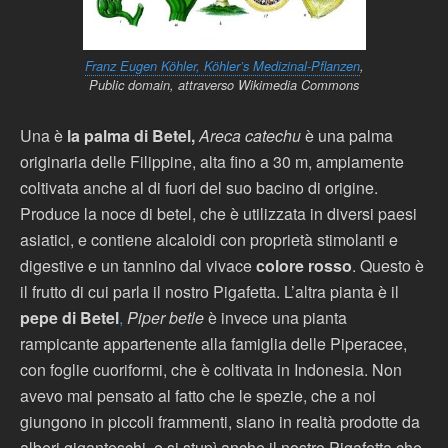
Franz Eugen Köhler, Köhler’s Medizinal-Pflanzen
,
Public domain, attraverso Wikimedia Commons
Una è
la palma di Betel,
Areca catechu
è una palma
originaria delle Filippine, alta fino a 30 m, ampiamente
coltivata anche al di fuori del suo bacino di origine.
Produce la noce di betel, che è utilizzata in diversi paesi
asiatici, e contiene alcaloidi con proprietà stimolanti e
digestive e un tannino dal vivace
colore rosso
. Questo è
il frutto di cui parla il nostro Pigafetta. L’altra pianta è il
pepe di Betel
,
Piper betle
è invece una pianta
rampicante appartenente alla famiglia delle Piperacee,
con foglie cuoriformi, che è coltivata in Indonesia. Non
avevo mai pensato al fatto che le spezie, che a noi
giungono in piccoli frammenti, siano in realtà prodotte da
alberi giganteschi, e si stupì anche il nostro Pigafetta che,