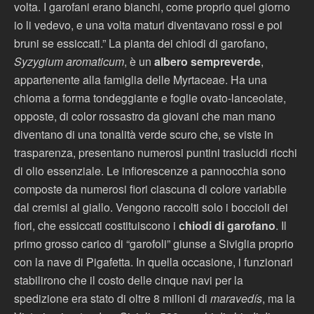
volta. I garofani erano bianchi, come proprio quel giorno
io li vedevo, e una volta maturi diventavano rossi e poi
bruni se essiccati.” La pianta dei chiodi di garofano,
Syzygium aromaticum
, è un
albero sempreverde
,
appartenente alla famiglia delle Myrtaceae. Ha una
chioma a forma tondeggiante e foglie ovato-lanceolate,
opposte, di color rossastro da giovani che man mano
diventano di una tonalità verde scuro che, se viste in
trasparenza, presentano numerosi puntini traslucidi ricchi
di olio essenziale. Le infiorescenze a pannocchia sono
composte da numerosi fiori ciascuna di colore variabile
dal cremisi al giallo. Vengono raccolti solo i boccioli dei
fiori, che essiccati costituiscono i
chiodi di garofano
. Il
primo grosso carico di “garofoli” giunse a Siviglia proprio
con la nave di Pigafetta. In quella occasione, i funzionari
stabilirono che il costo delle cinque navi per la
spedizione era stato di oltre 8 milioni di
maravedís
, ma la