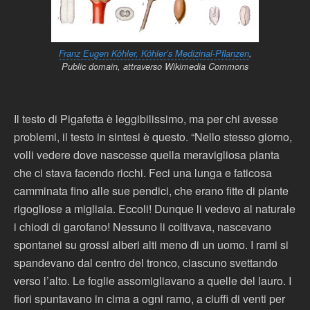
Franz Eugen Köhler, Köhler’s Medizinal-Pflanzen
,
Public domain, attraverso Wikimedia Commons
Il testo di Pigafetta è leggibilissimo, ma per chi avesse
problemi, il testo in sintesi è questo. “Nello stesso giorno,
volli vedere dove nascesse quella meravigliosa pianta
che ci stava facendo ricchi. Feci una lunga e faticosa
camminata fino alle sue pendici, che erano fitte di piante
rigogliose a migliaia. Eccoli! Dunque li vedevo al naturale
i chiodi di garofano! Nessuno li coltivava, nascevano
spontanei su grossi alberi alti meno di un uomo. I rami si
spandevano dal centro del tronco, ciascuno svettando
verso l’alto. Le foglie assomigliavano a quelle del lauro. I
fiori spuntavano in cima a ogni ramo, a ciuffi di venti per