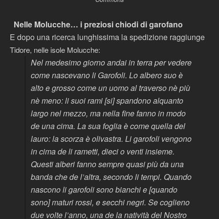
Nelle Molucche… i preziosi chiodi di garofano
E dopo una ricerca lunghissima la spedizione raggiunge
Tidore, nelle isole Molucche:
Nel medesimo giorno andai in terra per vedere
come nascevano li Garofoli. Lo albero suo è
alto e grosso come un uomo al traverso nè più
nè meno: li suoi rami [si] spandono alquanto
largo nel mezzo, ma nella fine fanno in modo
de una cima. La sua foglia è come quella del
lauro: la scorza è olivastra. Li garofoli vengono
in cima de li rametti, dieci o venti insieme.
Questi alberi fanno sempre quasi più da una
banda che de l’altra, secondo li tempi. Quando
nascono li garofoli sono bianchi e [quando
sono] maturi rossi, e secchi negri. Se coglieno
due volte l’anno, una de la natività del Nostro