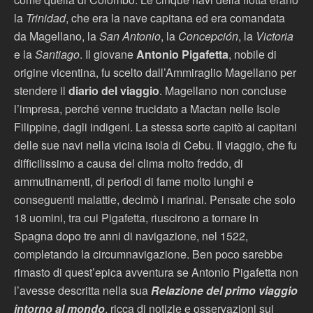
la
Trinidad
, che era la nave capitana ed era comandata
da Magellano, la
San Antonio
, la
Concepción
, la
Victoria
e la
Santiago
. Il giovane
Antonio Pigafetta
, nobile di
origine vicentina, fu scelto dall’Ammiraglio Magellano per
stendere il
diario del viaggio
. Magellano non concluse
l’impresa, perché venne trucidato a Mactan nelle Isole
Filippine, dagli indigeni. La stessa sorte capitò ai capitani
delle sue navi nella vicina isola di Cebu. Il viaggio, che fu
difficilissimo a causa del clima molto freddo, di
ammutinamenti, di periodi di fame molto lunghi e
conseguenti malattie, decimò i marinai. Pensate che solo
18 uomini, tra cui Pigafetta, riuscirono a tornare in
Spagna dopo tre anni di navigazione, nel 1522,
completando la circumnavigazione. Ben poco sarebbe
rimasto di quest’epica avventura se Antonio Pigafetta non
l’avesse descritta nella sua
Relazione del primo viaggio
intorno al mondo
, ricca di notizie e osservazioni sui