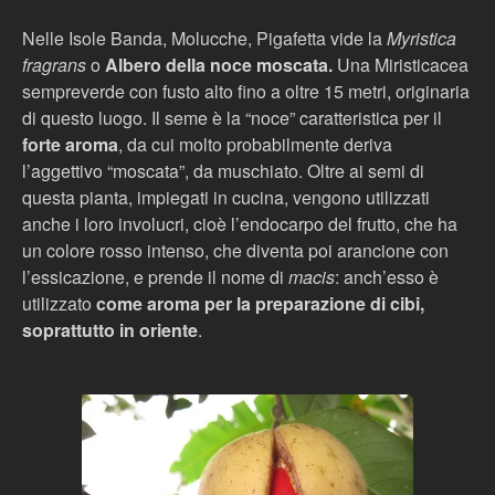
Nelle Isole Banda, Molucche, Pigafetta vide la
Myristica
fragrans
o
Albero della noce moscata.
Una Miristicacea
sempreverde con fusto alto fino a oltre 15 metri, originaria
di questo luogo. Il seme è la “noce” caratteristica per il
forte aroma
, da cui molto probabilmente deriva
l’aggettivo “moscata”, da muschiato. Oltre ai semi di
questa pianta, impiegati in cucina, vengono utilizzati
anche i loro involucri, cioè l’endocarpo del frutto, che ha
un colore rosso intenso, che diventa poi arancione con
l’essicazione, e prende il nome di
macis
: anch’esso è
utilizzato
come aroma per la preparazione di cibi,
soprattutto in oriente
.