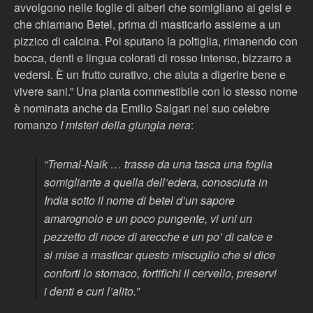
avvolgono nelle foglie di alberi che somigliano ai gelsi e
che chiamano Betel, prima di masticarlo assieme a un
pizzico di calcina. Poi sputano la poltiglia, rimanendo con
bocca, denti e lingua colorati di rosso intenso, bizzarro a
vedersi. È un frutto curativo, che aiuta a digerire bene e
vivere sani.” Una pianta commestibile con lo stesso nome
è nominata anche da Emilio Salgari nel suo celebre
romanzo
I misteri della giungla nera
:
“Tremal-Naik … trasse da una tasca una foglia
somigliante a quella dell’edera, conosciuta in
India sotto il nome di betel d’un sapore
amarognolo e un poco pungente, vi uni un
pezzetto di noce di arecche e un po’ di calce e
si mise a masticar questo miscuglio che si dice
conforti lo stomaco, fortifichi il cervello, preservi
i denti e curi l’alito.”