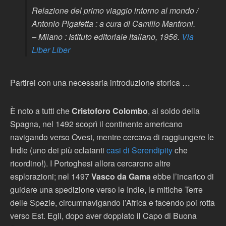
Relazione del primo viaggio intorno al mondo
/
Antonio Pigafetta : a cura di Camillo Manfroni.
– Milano : Istituto editoriale italiano, 1956.
Via
Liber Liber
Partirei con una necessaria introduzione storica …
È noto a tutti che
Cristoforo Colombo
, al soldo della
Spagna, nel 1492 scoprì il continente americano
navigando verso Ovest, mentre cercava di raggiungere le
Indie (uno dei più eclatanti
casi di Serendipity
che
ricordino!). I Portoghesi allora cercarono altre
esplorazioni; nel 1497
Vasco da Gama
ebbe l’incarico di
guidare una spedizione verso le Indie, le mitiche Terre
delle Spezie, circumnavigando l’Africa e facendo poi rotta
verso Est. Egli, dopo aver doppiato il Capo di Buona