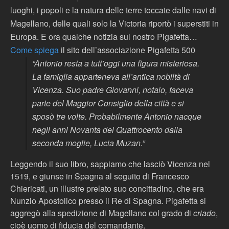
luoghi, i popoli e la natura delle terre toccate dalle navi di
Magellano, delle quali solo la Victoria riportò i superstiti in
Europa. E ora qualche notizia sul nostro Pigafetta…
Come spiega
il sito dell’associazione Pigafetta 500
“Antonio resta a tutt’oggi una figura misteriosa.
La famiglia apparteneva all’antica nobiltà di
Vicenza. Suo padre Giovanni, notaio, faceva
parte del Maggior Consiglio della città e si
sposò tre volte. Probabilmente Antonio nacque
negli anni Novanta del Quattrocento dalla
seconda moglie, Lucia Muzan.”
Leggendo il suo libro, sappiamo che lasciò Vicenza nel
1519, e giunse in Spagna al seguito di Francesco
Chiericati, un illustre prelato suo concittadino, che era
Nunzio Apostolico presso il Re di Spagna. Pigafetta si
aggregò alla spedizione di Magellano col grado di
criado
,
cioè uomo di fiducia del comandante.