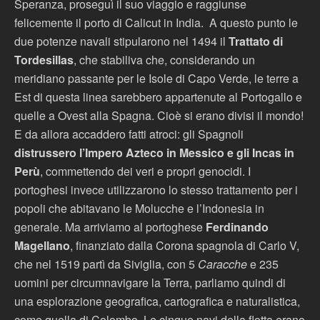
Speranza, proseguì il suo viaggio e raggiunse
felicemente il porto di Calicut in India. A questo punto le
due potenze navali stipularono nel 1494 il
Trattato di
Tordesillas
, che stabiliva che, considerando un
meridiano passante per le Isole di Capo Verde, le terre a
Est di questa linea sarebbero appartenute al Portogallo e
quelle a Ovest alla Spagna. Cioè si erano divisi il mondo!
E da allora accaddero fatti atroci: gli Spagnoli
distrussero l’Impero Azteco in Messico e gli Incas in
Perù
, commettendo dei veri e propri genocidi. I
portoghesi invece utilizzarono lo stesso trattamento per i
popoli che abitavano le Molucche e l’Indonesia in
generale. Ma arriviamo al portoghese
Ferdinando
Magellano
, finanziato dalla Corona spagnola di Carlo V,
che nel 1519 partì da Siviglia, con 5
Caracche
e 235
uomini per circumnavigare la Terra, parliamo quindi di
una esplorazione geografica, cartografica e naturalistica,
come quella di Colombo. Le cinque navi della flotta erano