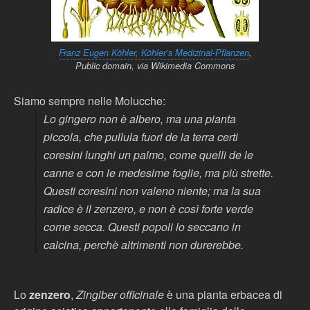
Franz Eugen Köhler, Köhler’s Medizinal-Pflanzen
,
Public domain, via Wikimedia Commons
Siamo sempre nelle Molucche:
Lo gingero non è albero, ma una pianta
piccola, che pullula fuori de la terra certi
coresini lunghi un palmo, come quelli de le
canne e con le medesime foglie, ma più strette.
Questi coresini non valeno niente; ma la sua
radice è il zenzero, e non è così forte verde
come secca. Questi popoli lo seccano in
calcina, perchè altrimenti non durerebbe.
Lo
zenzero
,
Zingiber officinale
è una pianta erbacea di