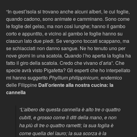
“In quest’isola si trovano anche alcuni alberi, le cui foglie,
quando cadono, sono animate e camminano. Sono come
le foglie del gelso, ma non così lunghe; hanno il gambo
corto e appuntito, e vicino al gambo le foglie hanno su
ciascun lato due piedi. Se vengono toccati scappano, ma
se schiacciati non danno sangue. Ne ho tenuto uno per
nove giorni in una scatola. Quando l’ho aperta la foglia ha
fatto il giro della scatola. Credo che vivano d’aria”. Che
specie avrà visto Pigafetta? Gli esperti che ho interpellato
mi hanno suggerito
Phyllium philippinicum
, endemico
delle Filippine
Dall’oriente alla nostra cucina: la
cannella
“L’albero de questa cannella è alto tre o quattro
cubiti, e grosso come li diti della mano, e non
ha più di tre o quattro rametti; la sua foglia è
come quella del lauro; la sua scorza è la