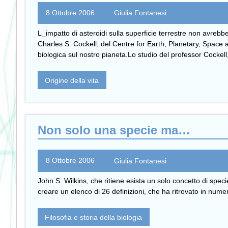
8 Ottobre 2006
Giulia Fontanesi
L_impatto di asteroidi sulla superficie terrestre non avrebb
Charles S. Cockell, del Centre for Earth, Planetary, Space 
biologica sul nostro pianeta.Lo studio del professor Cockell
Origine della vita
Non solo una specie ma…
8 Ottobre 2006
Giulia Fontanesi
John S. Wilkins, che ritiene esista un solo concetto di specie
creare un elenco di 26 definizioni, che ha ritrovato in nume
Filosofia e storia della biologia