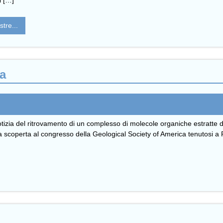
i […]
tre...
fa
ia del ritrovamento di un complesso di molecole organiche estratte da fos
 la scoperta al congresso della Geological Society of America tenutosi a 