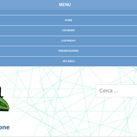
MENU
HOME
CHI SIAMO
COPYRIGHT
PRESENTAZIONE
SITI AMICI
ione