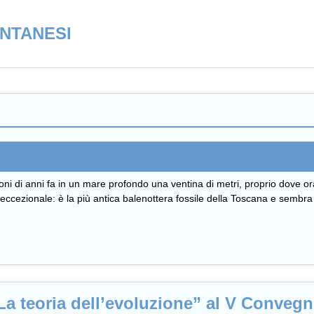
ONTANESI
ioni di anni fa in un mare profondo una ventina di metri, proprio dove o
nto eccezionale: è la più antica balenottera fossile della Toscana e semb
“La teoria dell’evoluzione” al V Conve