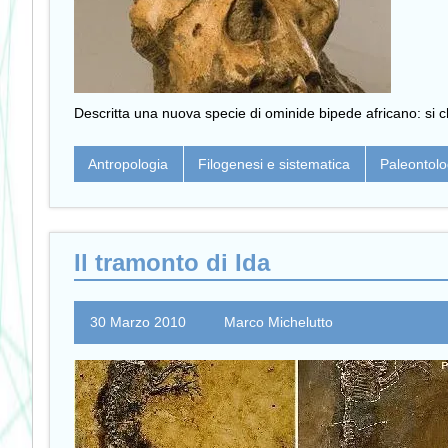
Descritta una nuova specie di ominide bipede africano: si c
Antropologia
Filogenesi e sistematica
Paleontolo
Il tramonto di Ida
30 Marzo 2010
Marco Michelutto