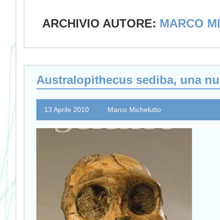
ARCHIVIO AUTORE:
MARCO M
Australopithecus sediba, una nu
13 Aprile 2010
Marco Michelutto