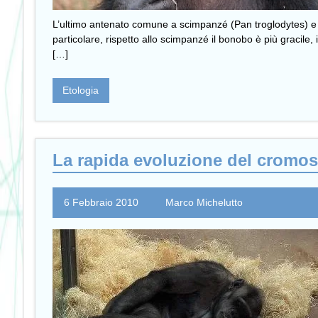
L’ultimo antenato comune a scimpanzé (Pan troglodytes) e b
particolare, rispetto allo scimpanzé il bonobo è più gracile, i
[…]
Etologia
La rapida evoluzione del cromo
6 Febbraio 2010
Marco Michelutto