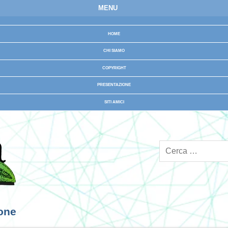
MENU
HOME
CHI SIAMO
COPYRIGHT
PRESENTAZIONE
SITI AMICI
ione