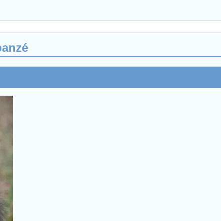
panzé