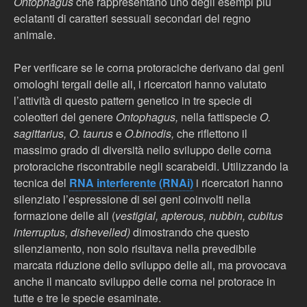
Ontophagus
che rappresentano uno degli esempi più
eclatanti di caratteri sessuali secondari del regno
animale.
Per verificare se le corna protoraciche derivano dai geni
omologhi tergali delle ali, i ricercatori hanno valutato
l’attività di questo pattern genetico in tre specie di
coleotteri del genere
Ontophagus,
nella fattispecie
O.
sagittarius, O. taurus
e
O.binodis,
che riflettono il
massimo grado di diversità nello sviluppo delle corna
protoraciche riscontrabile negli scarabeidi. Utilizzando la
tecnica del
RNA interferente (RNAi)
i ricercatori hanno
silenziato l’espressione di sei geni coinvolti nella
formazione delle ali (
vestigial, apterous, nubbin, cubitus
interruptus, dishevelled)
dimostrando che questo
silenziamento, non solo risultava nella prevedibile
marcata riduzione dello sviluppo delle ali, ma provocava
anche il mancato sviluppo delle corna nel protorace in
tutte e tre le specie esaminate.