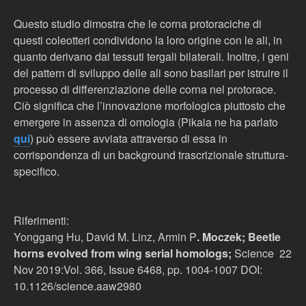
Questo studio dimostra che le corna protoraciche di
questi coleotteri condividono la loro origine con le ali, in
quanto derivano dai tessuti tergali bilaterali. Inoltre, i geni
del pattern di sviluppo delle ali sono basilari per istruire il
processo di differenziazione delle corna nel protorace.
Ciò significa che l’innovazione morfologica piuttosto che
emergere in assenza di omologia (Pikaia ne ha parlato
qui
) può essere avviata attraverso di essa in
corrispondenza di un background trascrizionale struttura-
specifico.
Riferimenti:
Yonggang Hu, David M. Linz, Armin P
. Moczek; Beetle
horns evolved from wing serial homologs;
Science 22
Nov 2019:Vol. 366, Issue 6468, pp. 1004-1007 DOI:
10.1126/science.aaw2980