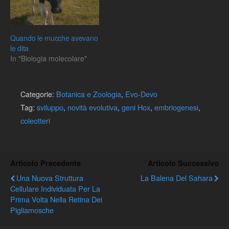
Quando le mucche avevano
le dita
In "Biologia molecolare"
Categorie:
Botanica e Zoologia
,
Evo-Devo
Tag:
sviluppo
,
novità evolutiva
,
geni Hox
,
embriogenesi
,
coleotteri
Articolo Precedente
Articolo Successivo
Una Nuova Struttura
La Balena Del Sahara
Cellulare Individuata Per La
Prima Volta Nella Retina Dei
Pigliamosche