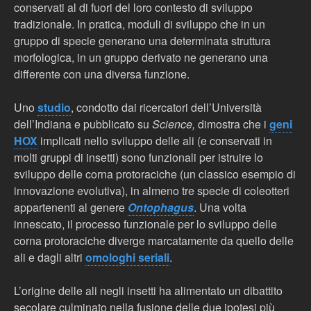
conservati al di fuori del loro contesto di sviluppo
tradizionale. In pratica, moduli di sviluppo che in un
gruppo di specie generano una determinata struttura
morfologica, in un gruppo derivato ne generano una
differente con una diversa funzione.
Uno
studio
, condotto dai ricercatori dell’Università
dell’Indiana e pubblicato su
Science,
dimostra che i
geni
HOX
implicati nello sviluppo delle ali (e conservati in
molti gruppi di insetti) sono funzionali per istruire lo
sviluppo delle corna protoraciche (un classico esempio di
innovazione evolutiva), in almeno tre specie di coleotteri
appartenenti al genere
Ontophagus
. Una volta
innescato, il processo funzionale per lo sviluppo delle
corna protoraciche diverge marcatamente da quello delle
ali e dagli altri
omologhi seriali
.
L’origine delle ali negli insetti ha alimentato un dibattito
secolare culminato nella fusione delle due ipotesi più