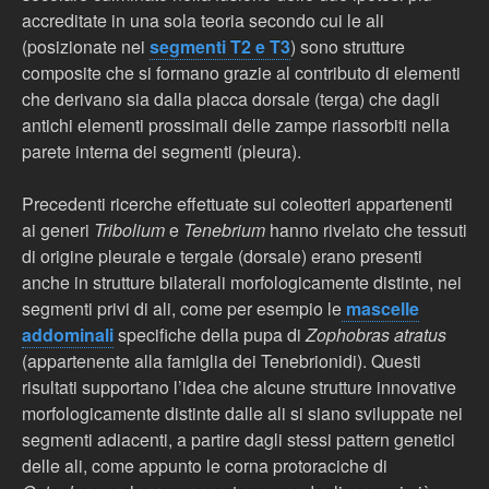
accreditate in una sola teoria secondo cui le ali
(posizionate nei
segmenti T2 e T3
) sono strutture
composite che si formano grazie al contributo di elementi
che derivano sia dalla placca dorsale (terga) che dagli
antichi elementi prossimali delle zampe riassorbiti nella
parete interna dei segmenti (pleura).
Precedenti ricerche effettuate sui coleotteri appartenenti
ai generi
Tribolium
e
Tenebrium
hanno rivelato che tessuti
di origine pleurale e tergale (dorsale) erano presenti
anche in strutture bilaterali morfologicamente distinte, nei
segmenti privi di ali, come per esempio le
mascelle
addominali
specifiche della pupa di
Zophobras atratus
(appartenente alla famiglia dei Tenebrionidi). Questi
risultati supportano l’idea che alcune strutture innovative
morfologicamente distinte dalle ali si siano sviluppate nei
segmenti adiacenti, a partire dagli stessi pattern genetici
delle ali, come appunto le corna protoraciche di