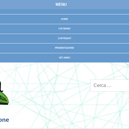
MENU
HOME
CHI SIAMO
COPYRIGHT
PRESENTAZIONE
SITI AMICI
ione