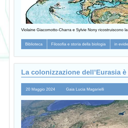
Violaine Giacomotto-Charra e Sylvie Nony ricostruiscono la na
Biblioteca
Filosofia e storia della biologia
in evid
La colonizzazione dell’Eurasia è
20 Maggio 2024
Gaia Lucia Magarielli