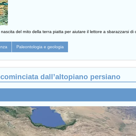
scita del mito della terra piatta per aiutare il lettore a sbarazzarsi di c
enza
Paleontologia e geologia
 cominciata dall’altopiano persiano