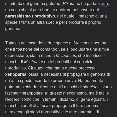
eliminato dal genoma paterno (
Pikaia
ne ha parlato
qui
),
un caso che si potrebbe far rientrare nel novero del
parassitismo riproduttivo,
nel quale il maschio di una
specie sfrutta un’altra specie per riprodurre il proprio
genoma.
Tuttavia nel caso delle due specie di
Messor
mi sembra
che il “bastone del comando”, se si può usare una simile
espressione, sia in mano a
M. ibericus
, che inserisce i
maschi di
M. structor
da lei prodotti nel suo ciclo
riproduttivo. Gli autori chiamano questo processo
xenoparità
, ossia la necessità di propagare il genoma di
un’altra specie usando le proprie uova. Naturalmente
potremmo chiederci come mai i maschi di
structor
si siano
lasciati “intrappolare” in questo meccanismo, ma è facile
rendersi conto che in termini, diciamo, di gene egoista, i
maschi clonati di
structor
propagano il loro genoma
attraverso gli sforzi riproduttivi e le cure parentali di