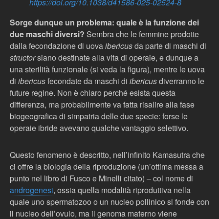
https://doi.org/10.1038/d41586-025-02524-8
Sorge dunque un problema: quale è la funzione dei
due maschi diversi?
Sembra che le femmine prodotte
dalla fecondazione di uova
ibericus
da parte di maschi di
structor
siano destinate alla vita di operaie, e dunque a
una sterilità funzionale (si veda la figura), mentre le uova
di
ibericus
fecondate da maschi di
ibericus
diverranno le
future regine. Non è chiaro perché esista questa
differenza, ma probabilmente va fatta risalire alla fase
biogeografica di simpatria delle due specie: forse le
operaie ibride avevano qualche vantaggio selettivo.
Questo fenomeno è descritto, nell’infinito Kamasutra che
ci offre la biologia della riproduzione (un’ottima messa a
punto nel libro di Fusco e Minelli citato) – col nome di
androgenesi
, ossia quella modalità riproduttiva nella
quale uno spermatozoo o un nucleo pollinico si fonde con
il nucleo dell’ovulo, ma il genoma materno viene