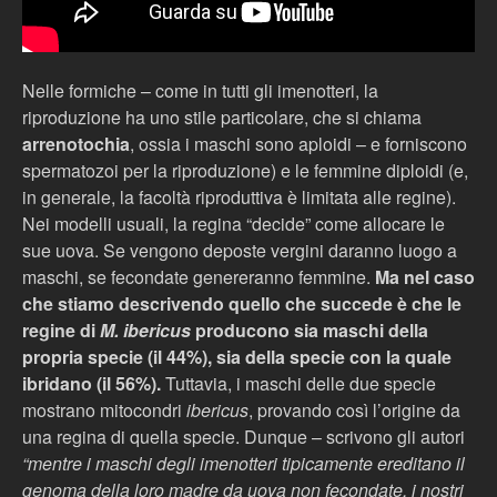
Nelle formiche – come in tutti gli imenotteri, la
riproduzione ha uno stile particolare, che si chiama
arrenotochia
, ossia i maschi sono aploidi – e forniscono
spermatozoi per la riproduzione) e le femmine diploidi (e,
in generale, la facoltà riproduttiva è limitata alle regine).
Nei modelli usuali, la regina “decide” come allocare le
sue uova. Se vengono deposte vergini daranno luogo a
maschi, se fecondate genereranno femmine.
Ma nel caso
che stiamo descrivendo quello che succede è che le
regine di
M. ibericus
producono sia maschi della
propria specie (il 44%), sia della specie con la quale
ibridano (il 56%).
Tuttavia, i maschi delle due specie
mostrano mitocondri
ibericus
, provando così l’origine da
una regina di quella specie. Dunque – scrivono gli autori
“mentre i maschi degli imenotteri tipicamente ereditano il
genoma della loro madre da uova non fecondate, i nostri