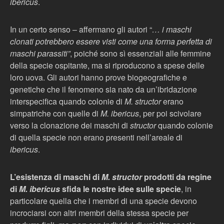
ibericus
.
In un certo senso – affermano gli autori “
… i maschi
clonati potrebbero essere visti come una forma perfetta di
maschi parassiti”
, poiché sono sì essenziali alle femmine
della specie ospitante, ma si riproducono a spese delle
loro uova. Gli autori hanno prove biogeografiche e
genetiche che il fenomeno sia nato da un’ibridazione
interspecifica quando colonie di
M. structor
erano
simpatriche con quelle di
M. ibericus
, per poi scivolare
verso la clonazione dei maschi di
structor
quando colonie
di quella specie non erano presenti nell’areale di
ibericus
.
L’esistenza di maschi di
M. structor
prodotti da regine
di
M. ibericus
sfida le nostre idee sulle specie
, in
particolare quella che i membri di una specie devono
incrociarsi con altri membri della stessa specie per