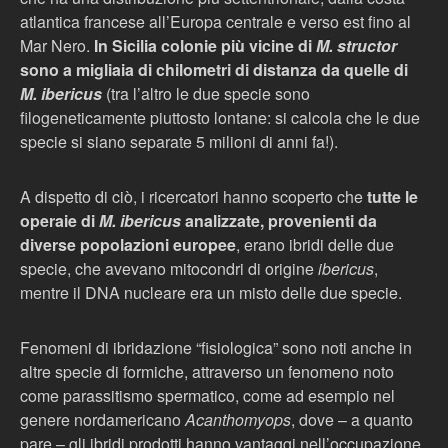
atlantica francese all’Europa centrale e verso est fino al
Mar Nero.
In Sicilia colonie più vicine di
M. structor
sono a migliaia di chilometri di distanza da quelle di
M. ibericus
(tra l’altro le due specie sono
filogeneticamente piuttosto lontane: si calcola che le due
specie si siano separate 5 milioni di anni fa!).
A dispetto di ciò, i ricercatori hanno scoperto che
tutte le
operaie di
M. ibericus
analizzate, provenienti da
diverse popolazioni europee
, erano ibridi delle due
specie, che avevano mitocondri di origine
ibericus
,
mentre il DNA nucleare era un misto delle due specie.
Fenomeni di ibridazione “fisiologica” sono noti anche in
altre specie di formiche, attraverso un fenomeno noto
come parassitismo spermatico, come ad esempio nel
genere nordamericano
Acanthomyops
, dove – a quanto
pare – gli ibridi prodotti hanno vantaggi nell’occupazione