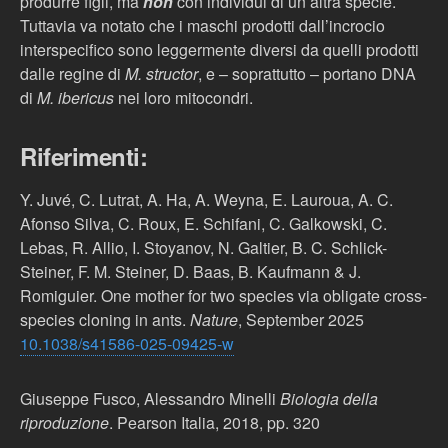
produrre figli, ma
non
con individui di un’altra specie.
Tuttavia va notato che i maschi prodotti dall’incrocio
interspecifico sono leggermente diversi da quelli prodotti
dalle regine di
M. structor
, e – soprattutto – portano DNA
di
M. ibericus
nei loro mitocondri.
Riferimenti:
Y. Juvé, C. Lutrat, A. Ha, A. Weyna, E. Lauroua, A. C.
Afonso Silva, C. Roux, E. Schifani, C. Galkowski, C.
Lebas, R. Allio, I. Stoyanov, N. Galtier, B. C. Schlick-
Steiner, F. M. Steiner, D. Baas, B. Kaufmann & J.
Romiguier. One mother for two species via obligate cross-
species cloning in ants.
Nature
, September 2025
10.1038/s41586-025-09425-w
Giuseppe Fusco, Alessandro Minelli
Biologia della
riproduzione
. Pearson Italia, 2018, pp. 320