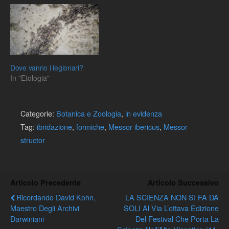
Dove vanno i legionari?
In "Etologia"
Categorie:
Botanica e Zoologia
,
in evidenza
Tag:
ibridazione
,
formiche
,
Messor ibericus
,
Messor
structor
Articolo Precedente
Articolo Successivo
Ricordando David Kohn,
LA SCIENZA NON SI FA DA
Maestro Degli Archivi
SOLI Al Via L’ottava Edizione
Darwiniani
Del Festival Che Porta La