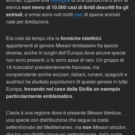
elenca
non meno di 10.000 casi di ibridi descritti fra gli
animali
, e ormai sono noti molti
casi
di specie animali
nate per ibridazione.
Era noto da tempo che le
formiche mietitrici
appartenenti al genere
Messor
ibridassero fra specie
diverse, anche in luoghi dell’Europa dove alcune specie
non sono presenti, o lo sono assai di raro. Un gruppo di
18 ricercatori prevalentemente francese, ma
comprendente anche svizzeri, italiani, rumeni, spagnoli e
austriaci ha studiato popolazioni di questo genere in tutta
Europa,
trovando nel caso della Sicilia un esempio
particolarmente emblematico
.
L’isola è una regione dove è presente
Messor ibericus
,
una specie con distribuzione che segue la costa
settentrionale del Mediterraneo, ma
non
Messor structor
,
che ha una distribuzione più settentrionale, dalla costa