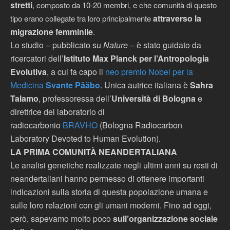
stretti
, composto da 10-20 membri, e che comunità di questo
attraverso la
tipo erano collegate tra loro principalmente
migrazione femminile
.
Lo studio – pubblicato su
Nature
– è stato guidato da
ricercatori dell’
Istituto Max Planck per l’Antropologia
Evolutiva
, a cui fa capo il
neo premio Nobel per la
Medicina
Svante Pääbo
. Unica autrice italiana è
Sahra
Talamo
, professoressa dell’
Università di Bologna
e
direttrice del laboratorio di
radiocarbonio
BRAVHO
(Bologna Radiocarbon
Laboratory Devoted to Human Evolution).
LA PRIMA COMUNITÀ NEANDERTALIANA
Le analisi genetiche realizzate negli ultimi anni su resti di
neandertaliani hanno permesso di ottenere importanti
indicazioni sulla storia di questa popolazione umana e
sulle loro relazioni con gli umani moderni. Fino ad oggi,
però, sapevamo molto poco
sull’organizzazione sociale