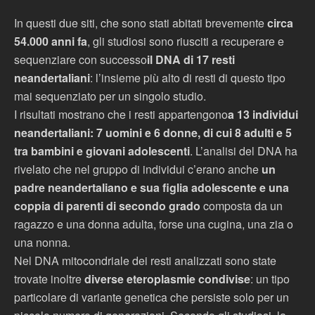
In questi due siti, che sono stati abitati brevemente
circa
54.000 anni fa
, gli studiosi sono riusciti a recuperare e
sequenziare con successo
il DNA di 17 resti
neandertaliani
: l’insieme più alto di resti di questo tipo
mai sequenziato per un singolo studio.
I risultati mostrano che i resti appartengono
a 13 individui
neandertaliani: 7 uomini e 6 donne, di cui 8 adulti e 5
tra bambini e giovani adolescenti
. L’analisi del DNA ha
rivelato che nel gruppo di individui c’erano anche
un
padre neandertaliano e sua figlia adolescente e una
coppia di parenti di secondo grado
composta da un
ragazzo e una donna adulta, forse una cugina, una zia o
una nonna.
Nel DNA mitocondriale dei resti analizzati sono state
trovate inoltre
diverse eteroplasmie condivise
: un tipo
particolare di variante genetica che persiste solo per un