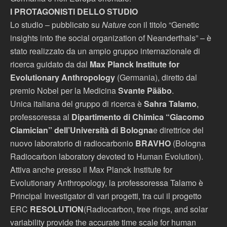
I PROTAGONISTI DELLO STUDIO
Lo studio – pubblicato su
Nature
con il titolo “Genetic
insights into the social organization of Neanderthals” – è
stato realizzato da un ampio gruppo internazionale di
ricerca guidato da dal
Max Planck Institute for
Evolutionary Anthropology
(Germania), diretto dal
premio Nobel per la Medicina
Svante Pääbo
.
Unica italiana del gruppo di ricerca è
Sahra Talamo
,
professoressa al
Dipartimento di Chimica “Giacomo
Ciamician” dell’Università di Bologna
e direttrice del
nuovo laboratorio di radiocarbonio
BRAVHO
(Bologna
Radiocarbon laboratory devoted to Human Evolution).
Attiva anche presso il Max Planck Institute for
Evolutionary Anthropology, la professoressa Talamo è
Principal Investigator di vari progetti, tra cui il progetto
ERC
RESOLUTION
(Radiocarbon, tree rings, and solar
variability provide the accurate time scale for human