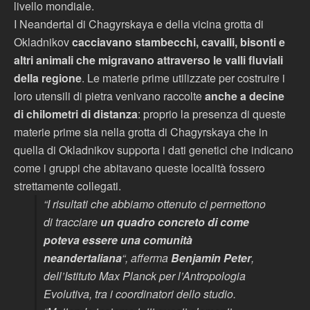
livello mondiale.
I Neandertal di Chagyrskaya e della vicina grotta di
Okladnikov
cacciavano stambecchi, cavalli, bisonti e
altri animali che migravano attraverso le valli fluviali
della regione
. Le materie prime utilizzate per costruire i
loro utensili di pietra venivano raccolte
anche a decine
di chilometri di distanza
: proprio la presenza di queste
materie prime sia nella grotta di Chagyrskaya che in
quella di Okladnikov supporta i dati genetici che indicano
come i gruppi che abitavano queste località fossero
strettamente collegati.
“I risultati che abbiamo ottenuto ci permettono
di tracciare
un quadro concreto di come
poteva essere una comunità
neandertaliana
“, afferma
Benjamin Peter
,
dell’Istituto Max Planck per l’Antropologia
Evolutiva, tra i coordinatori dello studio.