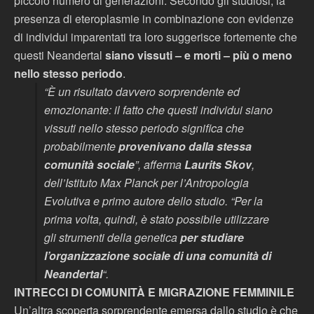
piccolo numero di generazioni. Secondo gli studiosi, la
presenza di eteroplasmie in combinazione con evidenze
di individui imparentati tra loro suggerisce fortemente che
questi Neandertal
siano vissuti – e morti – più o meno
nello stesso periodo
.
“È un risultato davvero sorprendente ed
emozionante: il fatto che questi individui siano
vissuti nello stesso periodo significa che
probabilmente
provenivano dalla stessa
comunità sociale
”, afferma
Laurits Skov
,
dell’Istituto Max Planck per l’Antropologia
Evolutiva e primo autore dello studio. “Per la
prima volta, quindi, è stato possibile utilizzare
gli strumenti della genetica
per studiare
l’organizzazione sociale di una comunità di
Neandertal
“.
INTRECCI DI COMUNITÀ E MIGRAZIONE FEMMINILE
Un’altra scoperta sorprendente emersa dallo studio è che