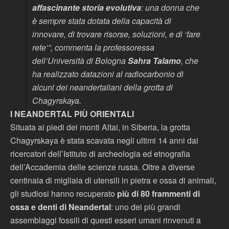
affascinante storia evolutiva
: una donna che
è sempre stata dotata della capacità di
innovare, di trovare risorse, soluzioni, e di ‘fare
rete’”, commenta la professoressa
dell’Università di Bologna
Sahra Talamo
, che
ha realizzato datazioni al radiocarbonio di
alcuni dei neandertaliani della grotta di
Chagyrskaya.
I NEANDERTAL PIÙ ORIENTALI
Situata ai piedi dei monti Altai, in Siberia, la grotta
Chagyrskaya è stata scavata negli ultimi 14 anni dai
ricercatori dell’Istituto di archeologia ed etnografia
dell’Accademia delle scienze russa. Oltre a diverse
centinaia di migliaia di utensili in pietra e ossa di animali,
gli studiosi hanno recuperato
più di 80 frammenti di
ossa e denti di Neandertal
: uno dei più grandi
assemblaggi fossili di questi esseri umani rinvenuti a