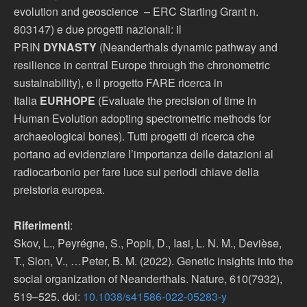
evolution and geoscience – ERC Starting Grant n.
803147) e due progetti nazionali: il
PRIN
DYNASTY
(Neanderthals dynamic pathway and
resilience in central Europe through the chronometric
sustainability), e il progetto FARE ricerca in
Italia
EURHOPE
(Evaluate the precision of time in
Human Evolution adopting spectrometric methods for
archaeological bones). Tutti progetti di ricerca che
portano ad evidenziare l’importanza delle datazioni al
radiocarbonio per fare luce sui periodi chiave della
preistoria europea.
Riferimenti
:
Skov, L., Peyrégne, S., Popli, D., Iasi, L. N. M., Devièse,
T., Slon, V., …Peter, B. M. (2022). Genetic insights into the
social organization of Neanderthals. Nature, 610(7932),
519–525. doi:
10.1038/s41586-022-05283-y