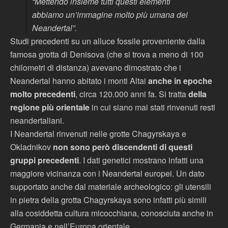
“Mettendo insieme tutti questi elementi
abbiamo un’immagine molto più umana dei
Neandertal”.
Studi precedenti su un alluce fossile proveniente dalla
famosa grotta di Denisova (che si trova a meno di 100
chilometri di distanza) avevano dimostrato che i
Neandertal hanno abitato i monti Altai
anche in epoche
molto precedenti
, circa 120.000 anni fa. Si tratta
della
regione più orientale
in cui siano mai stati rinvenuti resti
neandertaliani.
I Neandertal rinvenuti nelle grotte Chagyrskaya e
Okladnikov
non sono però discendenti di questi
gruppi precedenti
. I dati genetici mostrano infatti una
maggiore vicinanza con i Neandertal europei. Un dato
supportato anche dal materiale archeologico: gli utensili
in pietra della grotta Chagyrskaya sono infatti più simili
alla cosiddetta cultura micocchiana, conosciuta anche in
Germania e nell’Europa orientale.