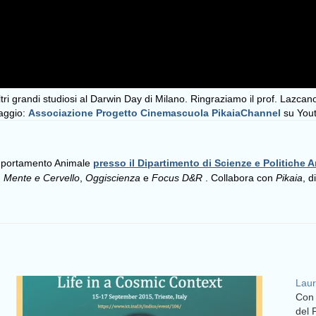
tri grandi studiosi al Darwin Day di Milano. Ringraziamo il prof. Lazcano
aggio:
Associazione Progetto Cinemascuola
PikaiaChannel
su You
omportamento Animale
presso il Dipartimento di Scienze e Politiche A
,
Mente e Cervello
,
Oggiscienza
e
Focus D&R
. Collabora con
Pikaia
, d
Laur
Con 
del 