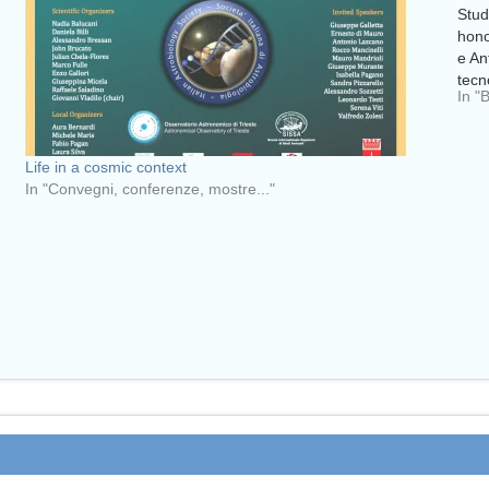
Stud
hono
e An
tecn
In "
Life in a cosmic context
In "Convegni, conferenze, mostre..."