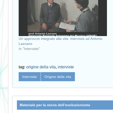
Un approccio integrato alla vita: intervista ad Antonio
Lazcano
In "Interviste"
tag:
origine della vita
,
interviste
Interviste
Origine della vita
Materiale per la storia dell’evoluzionismo