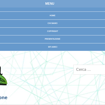
MENU
HOME
CHI SIAMO
COPYRIGHT
PRESENTAZIONE
SITI AMICI
ione