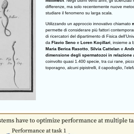
millimetri
. Negli ultimi venti anni, gli scienzi
differenze, ma solo recentemente nuove metod
studiare il fenomeno su larga scala.
Utilizzando un approccio innovativo chiamato
permette di considerare più fattori contempor
di ricercatori del dipartimento di Fisica dell’Un
da
Flavio Seno
e
Loren Koçillari
, insieme a b
Maria Berica Rasotto
,
Silvia Cattelan
e
Andr
dimensione degli spermatozoi in relazione 
coinvolto quasi 1.400 specie, tra cui rane, picco
toporagno, alcuni pipistrelli, il capodoglio, l’ele