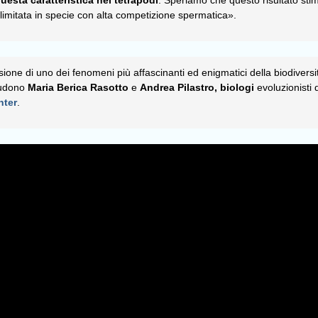
imitata in specie con alta competizione spermatica».
ne di uno dei fenomeni più affascinanti ed enigmatici della biodiversità
cludono
Maria Berica Rasotto
e
Andrea Pilastro, biologi
evoluzionisti 
nter
.