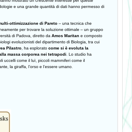
ati hanno mostrato un crescente interesse per queste
ologie e una grande quantità di dati hanno permesso di
multi-ottimizzazione di Pareto
– una tecnica che
aneamente per trovare la soluzione ottimale – un gruppo
iversità di Padova, diretto da
Amos Maritan
e composto
iologi evoluzionisti del dipartimento di Biologia, tra cui
ea Pilastro
, ha esplorato
come si è evoluta la
alla massa corporea nei tetrapodi
. Lo studio ha
li uccelli come il luì, piccoli mammiferi come il
fante, la giraffa, l’orso e l’essere umano.