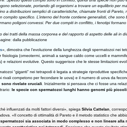
vere. Spesso questi compiti sono in conflitto, quindi una specie non può
engono selezionate, portando gli organismi a trovare un equilibrio per m
no a distribuzioni semplici di caratteristiche, chiamate fronti di Pareto, ne
 un compito specifico. L’interno del fronte contiene generalisti, che sono 
formano poligoni convessi. Per due compiti in conflitto, i fenotipi formano
dei tratti della massa corporea e del rapporto di aspetto delle ali in dive
agine: dalla pubblicazione
ns
», dimostra che l’evoluzione della lunghezza degli spermatozoi nei tetr
r fisiologia (omeotermi, animali a sangue caldo come uccelli e mammifer
a) e relazioni evolutive. Questo suggerisce che le stesse limitazioni evolu
matozoi “giganti” nei tetrapodi è legata a strategie riproduttive specific
oi rivali competono per fecondare le uova) e il numero di uova da fec
 sono rivelate cruciali
. Inizialmente si pensava che ci fosse una relaz
trario:
le specie con spermatozoi lunghi hanno genomi più piccoli 
iché influenzati da molti fattori diversi», spiega
Silvia Cattelan
, correspo
adova. «Il concetto di ottimalità di Pareto e il metodo statistico che abb
spermatozoi sia associata in modo complesso e non lineare alla m
uesta caratteristica nei tetrapodi
. Speriamo che questo risultato stim