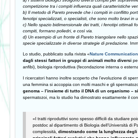
a) I sistemi biologici svolgono diversi compiti per sopravvi
competizione tra i compiti influenza quali caratteristiche v
b) Il metodo di Pareto prevede che i compiti in conflitto porti
fenotipi specializzati, o specialisti, che sono molto bravi in
c) Nello spazio bidimensionale dei tratti, i fenotipi ottimali 
compiti, formano poliedri, e così via.
d) Un esempio di un fronte di Pareto triangolare nello spazio 
specie specializzate in diverse strategie di predazione.
Imm
Lo studio, pubblicato sulla rivista «
Nature Communicatio
dagli stessi fattori in gruppi di animali molto diversi
pe
anfibi), biologia riproduttiva (fecondazione interna o estern
I ricercatori hanno inoltre scoperto che l’evoluzione di sper
una femmina si accoppia con molti maschi e gli spermatoz
genoma – l’insieme di tutto il DNA di un organismo – si
spermatozoi, ma lo studio ha dimostrato esattamente il con
«I tratti riproduttivi sono spesso difficili da studiare po
postdoc al dipartimento di Biologia dell’Università di P
complessità,
dimostrando come la lunghezza degli 
principali fattori evolutivi che hanno influenzato q