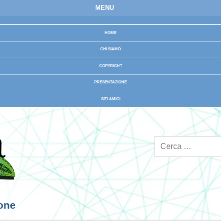
MENU
HOME
CHI SIAMO
COPYRIGHT
PRESENTAZIONE
SITI AMICI
ione