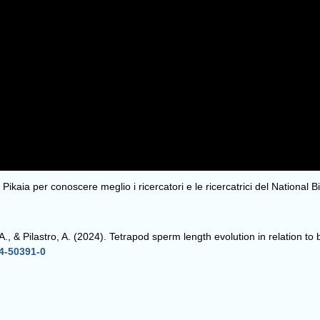
 Pikaia per conoscere meglio i ricercatori e le ricercatrici del National B
n, A., & Pilastro, A. (2024). Tetrapod sperm length evolution in relation 
4-50391-0