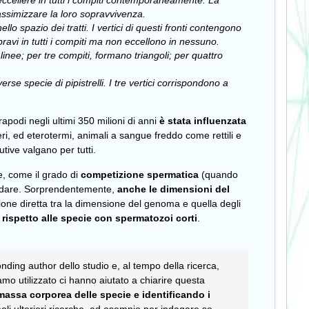
 eccellere in tutti i compiti contemporaneamente. La
assimizzare la loro sopravvivenza.
llo spazio dei tratti. I vertici di questi fronti contengono
bravi in tutti i compiti ma non eccellono in nessuno.
 linee; per tre compiti, formano triangoli; per quattro
rse specie di pipistrelli. I tre vertici corrispondono a
apodi negli ultimi 350 milioni di anni
è stata influenzata
i, ed eterotermi, animali a sangue freddo come rettili e
tive valgano per tutti.
he, come il grado di
competizione spermatica
(quando
ondare. Sorprendentemente,
anche le dimensioni del
ione diretta tra la dimensione del genoma e quella degli
rispetto alle specie con spermatozoi corti
.
nding author dello studio e, al tempo della ricerca,
iamo utilizzato ci hanno aiutato a chiarire questa
assa corporea delle specie e identificando i
oli ulteriori ricerche, ad esempio per indagare se