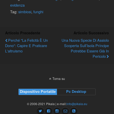
evidenza
Tag:
simbiosi
,
funghi
Articolo Precedente
Articolo Successivo
Perché "La Felicità È Un
Una Nuova Specie Di Assiolo
Dono": Capire E Praticare
Scoperta Sull’Isola Príncipe
L'altruismo
Potrebbe Essere Già In
Pericolo
Torna su
Dispositivo Portatile
Pc Desktop
© 2006-2021 Pikaia | e-mail:
info@pikaia.eu