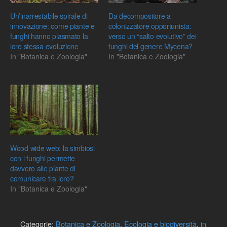
Un’inarrestabile spirale di
Da decompositore a
innovazione: come piante e
colonizzatore opportunista:
funghi hanno plasmato la
verso un “salto evolutivo” dei
loro stessa evoluzione
funghi del genere Mycena?
In "Botanica e Zoologia"
In "Botanica e Zoologia"
Wood wide web: la simbiosi
con i funghi permette
davvero alle piante di
comunicare tra loro?
In "Botanica e Zoologia"
Categorie:
Botanica e Zoologia
,
Ecologia e biodiversità
,
in