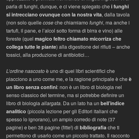
parla di funghi, dunque, e ci viene spiegato che
i funghi
si intrecciano ovunque con la nostra vita
, dalla tavola
(non solo quelle
cose
che chiamiamo
funghi
, ma anche i
tartufi, il pane, e l’alcol sotto forma di birra e vino) alle
foreste (quel
magico feltro chiamato micorriza che
collega tutte le piante
) alla digestione dei rifiuti – anche
tossici, alla produzione di antibiotici…
L’ordine nascosto
è uno di quei libri scientifici che
piacciono a uno come me, e la ragione principale è che
è
un libro senza confini
: non è un libro di biologia nel
senso classico del termine, ma si potrebbe definire un
libro di biologia
allargata.
Da un lato ha un
bell’indice
analitico
(piccola lezione per gli Editori italiani che
spesso lo ignorano), un ampio corredo di note (37
pagine) e ben 38 pagine (fitte!) di
bibliografia
che ti
permettono di usarlo come un piccolo trattato. Il racconto