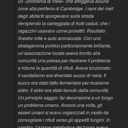
un «problema di mele» che affliggeva alcune
zone alla periferia di Cambridge. I rami dei meli
degli abitanti sporgevano sulla strada
riempiendo la carreggiata di frutti caduti, che i
ragazzini usavano come proiettili. Risultato:
finestre rotte e auto ammaccate. Con uno
stratagemma politico particolarmente brillante,
un’associazione locale aveva fornito alla
comunità una pressa per risolvere il problema
e ridurre la quantità di rifiuti. Aveva funzionato:
il vandalismo era diventato succo di mela. Il
succo era stato fatto fermentare per ricavarne
sidro. Il sidro era stato bevuto dalla comunità.
Un principio saggio: far decomporre a un fungo
un problema umano. Ancora una volta, gli
esseri umani si erano organizzati in modo da
convogliare i rifiuti verso gli appetiti fungini. In
cambio, l’azione metabolica del fungo aveva