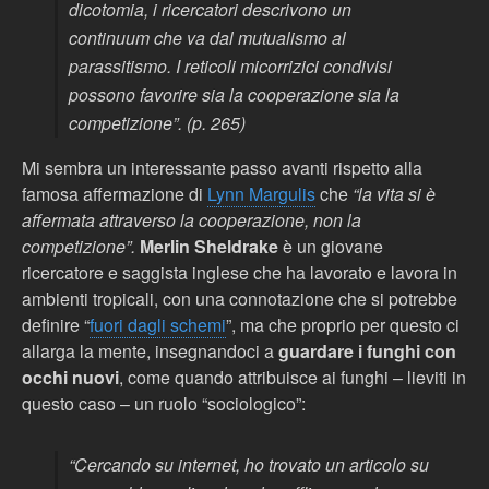
dicotomia, i ricercatori descrivono un
continuum che va dal mutualismo al
parassitismo. I reticoli micorrizici condivisi
possono favorire sia la cooperazione sia la
competizione”. (p. 265)
Mi sembra un interessante passo avanti rispetto alla
famosa affermazione di
Lynn Margulis
che
“la vita si è
affermata attraverso la cooperazione, non la
competizione”.
Merlin Sheldrake
è un giovane
ricercatore e saggista inglese che ha lavorato e lavora in
ambienti tropicali, con una connotazione che si potrebbe
definire “
fuori dagli schemi
”, ma che proprio per questo ci
allarga la mente, insegnandoci a
guardare i funghi con
occhi nuovi
, come quando attribuisce ai funghi – lieviti in
questo caso – un ruolo “sociologico”:
“Cercando su internet, ho trovato un articolo su