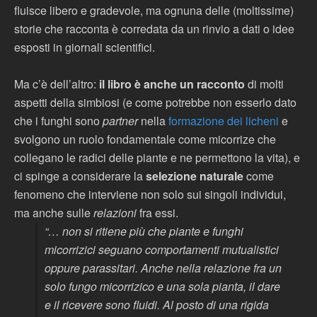
fluisce libero e gradevole, ma ognuna delle (moltissime)
storie che racconta è corredata da un rinvio a dati o idee
esposti in giornali scientifici.
Ma c’è dell’altro:
il libro è anche un racconto
di molti
aspetti della simbiosi (e come potrebbe non esserlo dato
che i funghi sono
partner
nella
formazione dei licheni
e
svolgono un ruolo fondamentale come micorrize che
collegano le radici delle piante e ne permettono la vita), e
ci spinge a considerare la
selezione naturale
come
fenomeno che interviene non solo sui singoli individui,
ma anche sulle
relazioni
fra essi.
“… non si ritiene più che piante e funghi
micorrizici seguano comportamenti mutualistici
oppure parassitari. Anche nella relazione fra un
solo fungo micorrizico e una sola pianta, il dare
e il ricevere sono fluidi. Al posto di una rigida