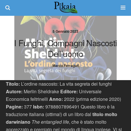
5 Gennaio 2023
I Funghi, Compagni Nascosti
Dell’uomo
Marco Ferraguti
Titolo:
L’ordine nascosto: La vita segreta dei funghi
Autore:
Merlin Sheldrake
Editore:
Universale
Economica feltrinelli
Anno:
2022 (prima edizione 2020)
Pagine:
377
Isbn:
9788807896491 Questo libro è la
traduzione italiana (ottima!) di un libro dal
titolo molto
darwiniano
The entangled life
, che è stato molto
apprezzato e premiato nel mondo di lingua inglese. Vi si