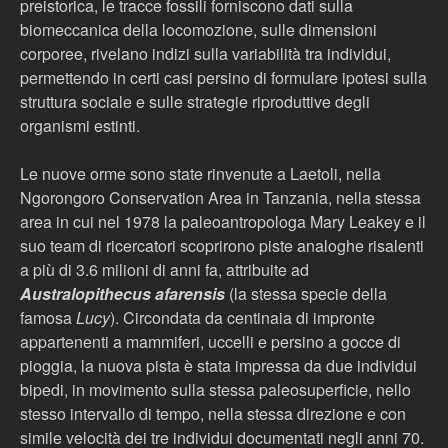
preistorica, le tracce fossili forniscono dati sulla
biomeccanica della locomozione, sulle dimensioni
corporee, rivelano indizi sulla variabilità tra individui,
permettendo in certi casi persino di formulare ipotesi sulla
struttura sociale e sulle strategie riproduttive degli
organismi estinti.
Le nuove orme sono state rinvenute a Laetoli, nella
Ngorongoro Conservation Area in Tanzania, nella stessa
area in cui nel 1978 la paleoantropologa Mary Leakey e il
suo team di ricercatori scoprirono piste analoghe risalenti
a più di 3.6 milioni di anni fa, attribuite ad
Australopithecus afarensis
(la stessa specie della
famosa
Lucy
). Circondata da centinaia di impronte
appartenenti a mammiferi, uccelli e persino a gocce di
pioggia, la nuova pista è stata impressa da due individui
bipedi, in movimento sulla stessa paleosuperficie, nello
stesso intervallo di tempo, nella stessa direzione e con
simile velocità dei tre individui documentati negli anni 70.