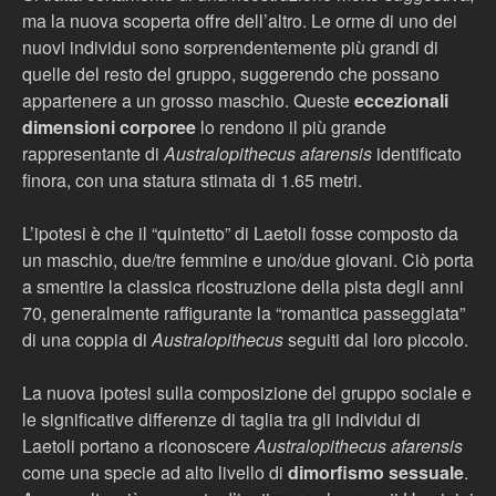
ma la nuova scoperta offre dell’altro. Le orme di uno dei
nuovi individui sono sorprendentemente più grandi di
quelle del resto del gruppo, suggerendo che possano
appartenere a un grosso maschio. Queste
eccezionali
dimensioni corporee
lo rendono il più grande
rappresentante di
Australopithecus afarensis
identificato
finora, con una statura stimata di 1.65 metri.
L’ipotesi è che il “quintetto” di Laetoli fosse composto da
un maschio, due/tre femmine e uno/due giovani. Ciò porta
a smentire la classica ricostruzione della pista degli anni
70, generalmente raffigurante la “romantica passeggiata”
di una coppia di
Australopithecus
seguiti dal loro piccolo.
La nuova ipotesi sulla composizione del gruppo sociale e
le significative differenze di taglia tra gli individui di
Laetoli portano a riconoscere
Australopithecus afarensis
come una specie ad alto livello di
dimorfismo sessuale
.