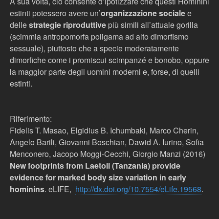
A sua volta, ciò consente d’ipotizzare che questi Hominini
estinti potessero avere un’
organizzazione sociale
e
delle
strategie riproduttive
più simili all’attuale gorilla
(scimmia antropomorfa poligama ad alto dimorfismo
sessuale), piuttosto che a specie moderatamente
dimorfiche come i promiscui scimpanzé e bonobo, oppure
la maggior parte degli uomini moderni e, forse, di quelli
estinti.
Riferimento:
Fidelis T. Masao, Elgidius B. Ichumbaki, Marco Cherin,
Angelo Barili, Giovanni Boschian, Dawid A. Iurino, Sofia
Menconero, Jacopo Moggi-Cecchi, Giorgio Manzi (2016)
New footprints from Laetoli (Tanzania) provide
evidence for marked body size variation in early
hominins
. eLIFE,
http://dx.doi.org/10.7554/
eLife.19568
.