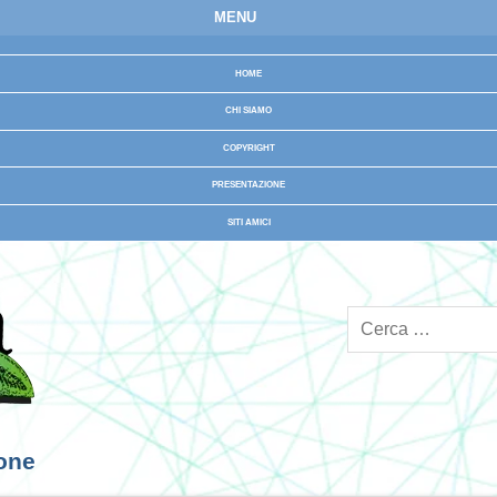
MENU
HOME
CHI SIAMO
COPYRIGHT
PRESENTAZIONE
SITI AMICI
ione