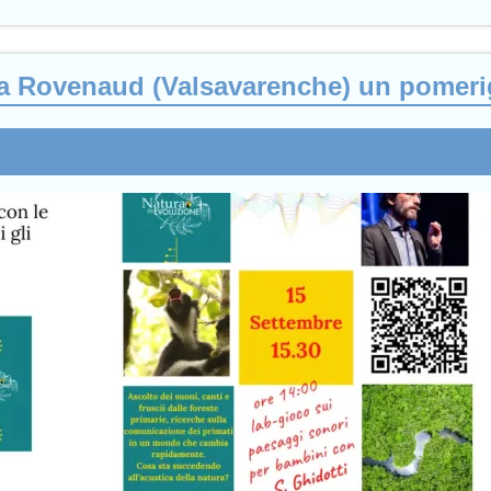
a Rovenaud (Valsavarenche) un pomerig