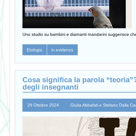
Uno studio su bambini e diamanti mandarini suggerisce che 
Etologia
in evidenza
Cosa significa la parola “teoria”
degli insegnanti
29 Ottobre 2024
Giulia Abbafati e Stefano Dalla C