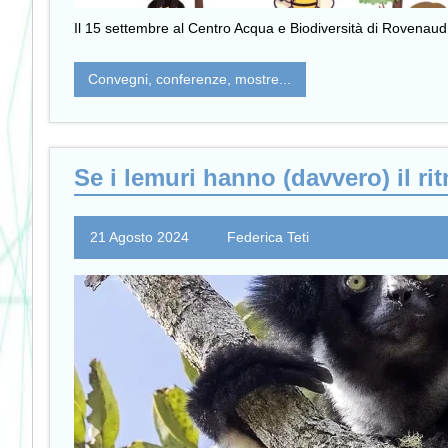
Il 15 settembre al Centro Acqua e Biodiversità di Rovenaud 
Convegni, conferenze, mostre...
Se i lemuri hanno (davvero) il r
21 Agosto 2024
Federica Teti