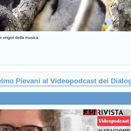
e origini della musica.
elmo Pievani al Videopodcast dei Dialo