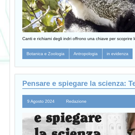
Canti e richiami degli indri offrono una chiave per scoprire l
Botanica e Zoologia
Antropologia
in evidenza
Pensare e spiegare la scienza: T
9 Agosto 2024
Redazione