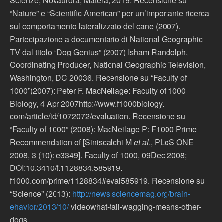
Scienze, Novaurora, Matera, 2019. Recensione su
“Nature” e “Scientific American” per un’importante ricerca
sul comportamento lateralizzato del cane (2007).
Partecipazione a documentario di National Geographic
TV dal titolo “Dog Genius” (2007) Isham Randolph,
Coordinating Producer, National Geographic Television,
Washington, DC 20036. Recensione su “Faculty of
1000”(2007): Peter F. MacNeilage: Faculty of 1000
Biology, 4 Apr 2007http://www.f1000biology.
com/article/id/1072072/evaluation. Recensione su
“Faculty of 1000” (2008): MacNeilage P: F1000 Prime
Recommendation of [Siniscalchi M
et al
., PLoS ONE
2008, 3 (10): e3349]. Faculty of 1000, 09Dec 2008;
DOI:10.3410/f.1128834.585919.
f1000.com/prime/1128834#eval585919. Recensione su
“Science” (2013):
http://news.sciencemag.org/brain-
ehavior/2013/10/
videowhat-tail-wagging-means-other-
dogs.