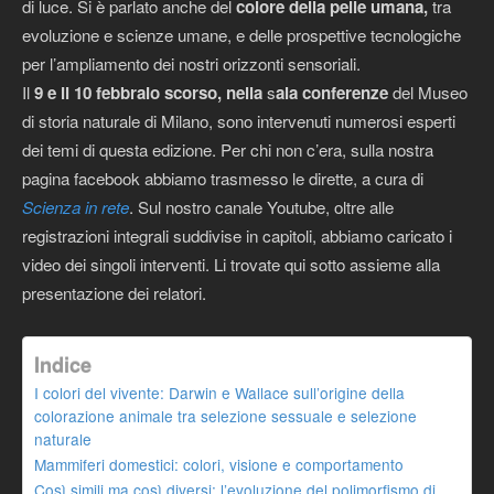
di luce. Si è parlato anche del
colore della pelle umana,
tra
evoluzione e scienze umane, e delle prospettive tecnologiche
per l’ampliamento dei nostri orizzonti sensoriali.
Il
9 e il 10 febbraio scorso, nella
s
ala conferenze
del Museo
di storia naturale di Milano, sono intervenuti numerosi esperti
dei temi di questa edizione. Per chi non c’era, sulla nostra
pagina facebook abbiamo trasmesso le dirette, a cura di
Scienza in rete
. Sul nostro canale Youtube, oltre alle
registrazioni integrali suddivise in capitoli, abbiamo caricato i
video dei singoli interventi. Li trovate qui sotto assieme alla
presentazione dei relatori.
Indice
I colori del vivente: Darwin e Wallace sull’origine della
colorazione animale tra selezione sessuale e selezione
naturale
Mammiferi domestici: colori, visione e comportamento
Così simili ma così diversi: l’evoluzione del polimorfismo di