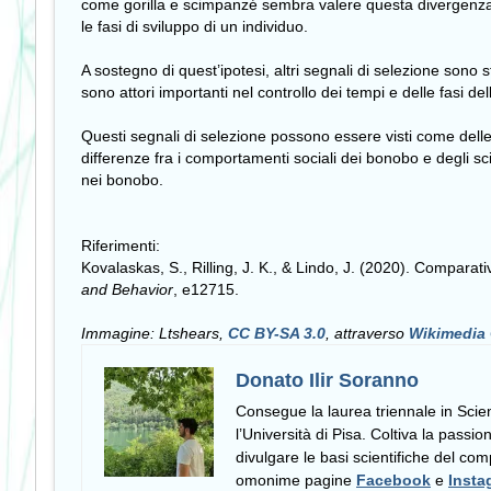
come gorilla e scimpanzé sembra valere questa divergenza. 
le fasi di sviluppo di un individuo.
A sostegno di quest’ipotesi, altri segnali di selezione sono st
sono attori importanti nel controllo dei tempi e delle fasi del
Questi segnali di selezione possono essere visti come delle
differenze fra i comportamenti sociali dei bonobo e degli s
nei bonobo.
Riferimenti:
Kovalaskas, S., Rilling, J. K., & Lindo, J. (2020). Compara
and Behavior
, e12715.
Immagine: Ltshears,
CC BY-SA 3.0
, attraverso
Wikimedi
Donato Ilir Soranno
Consegue la laurea triennale in Scien
l’Università di Pisa. Coltiva la passio
divulgare le basi scientifiche del c
omonime pagine
Facebook
e
Insta