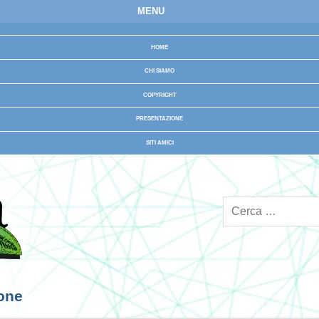
MENU
HOME
CHI SIAMO
COPYRIGHT
PRESENTAZIONE
SITI AMICI
ione