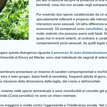
più alto si associa sempre la presenza di una f
femminili, cosa che non accade negli scimpan
Pur essendo due specie caratterizzate da un al
spiccatamente tolleranti e propensi alle interaz
interazioni socio-sessuali. Un’altra differenza 
sconosciuti. Gli scimpanzé sono
xenofobici
, 
molto violente che possono avere esiti fatali. N
quasi mai in eventi violenti, al contrario è cara
comportamenti socio-sessuali, da quelli legati a
iegare questa divergenza riguarda il
processo di auto-domesticazion
’Università di Emory ad Atlanta, sono stati individuati dei segnali di s
 sembrano presentare un insieme di caratteri comportamentali e morfolog
à intra e inter-gruppo, bassi livelli di xenofobia, frequenti attività di gi
la riduzione della dimensione della taglia, del cranio e dell’encefalo.
iano insieme nelle specie domesticate e sono riconducibili al concetto g
’india (
Cavia porcellus
) ne sono un chiaro esempio.
iva maggiore è rivolta contro l’aggressività e l’intolleranza sociale. Ne