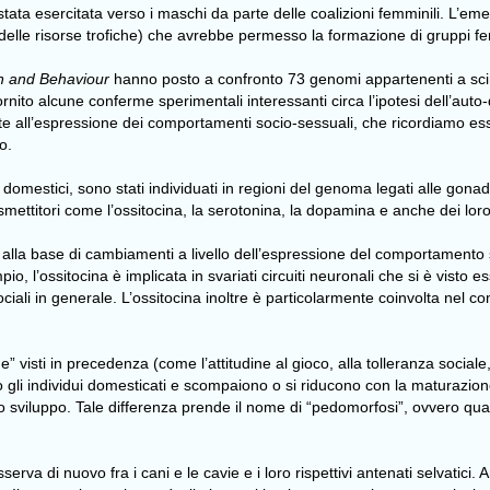
e stata esercitata verso i maschi da parte delle coalizioni femminili. L’
a delle risorse trofiche) che avrebbe permesso la formazione di gruppi fem
n and Behaviour
hanno posto a confronto 73 genomi appartenenti a sci
ornito alcune conferme sperimentali interessanti circa l’ipotesi dell’aut
 all’espressione dei comportamenti socio-sessuali, che ricordiamo essere 
o.
ali domestici, sono stati individuati in regioni del genoma legati alle g
smettitori come l’ossitocina, la serotonina, la dopamina e anche dei loro
e alla base di cambiamenti a livello dell’espressione del comportamento 
o, l’ossitocina è implicata in svariati circuiti neuronali che si è visto 
ciali in generale. L’ossitocina inoltre è particolarmente coinvolta ne
” visti in precedenza (come l’attitudine al gioco, alla tolleranza sociale
ano gli individui domesticati e scompaiono o si riducono con la maturazion
lo sviluppo. Tale differenza prende il nome di “pedomorfosi”, ovvero qua
rva di nuovo fra i cani e le cavie e i loro rispettivi antenati selvatici.