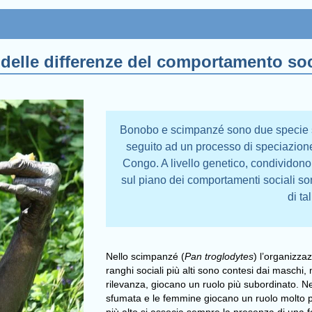
 delle differenze del comportamento so
Bonobo e scimpanzé sono due specie sore
seguito ad un processo di speciazione
Congo. A livello genetico, condividono
sul piano dei comportamenti sociali son
di ta
Nello scimpanzé (
Pan troglodytes
) l’organizza
ranghi sociali più alti sono contesi dai masch
rilevanza, giocano un ruolo più subordinato. N
sfumata e le femmine giocano un ruolo molto pi