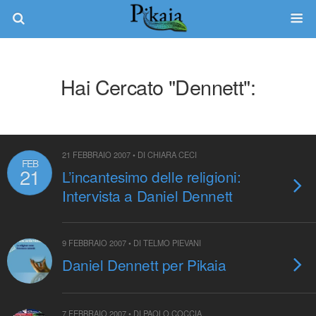
Hai Cercato "dennett":
21 FEBBRAIO 2007 • DI CHIARA CECI
FEB
21
L’incantesimo delle religioni:
Intervista a Daniel Dennett
9 FEBBRAIO 2007 • DI TELMO PIEVANI
Daniel Dennett per Pikaia
7 FEBBRAIO 2007 • DI PAOLO COCCIA