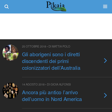
Tag › Migrazioni Umane
25 OTTOBRE 2018 • DI MATTIA POLO
Gli aborigeni sono i diretti
discendenti dei primi
colonizzatori dell’Australia
14 AGOSTO 2018 • DI GIOIA ALFONSI
Ancora più antico l’arrivo
dell’uomo in Nord America