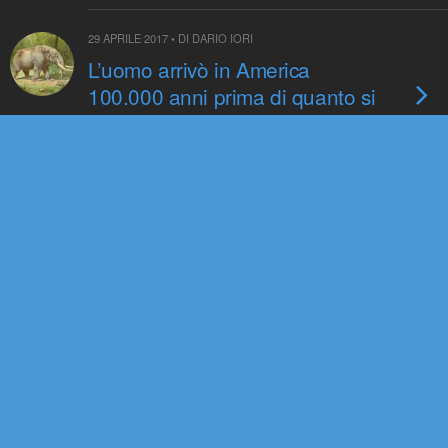
29 APRILE 2017 • DI DARIO IORI
L’uomo arrivò in America
100.000 anni prima di quanto si
pensasse?
17 OTTOBRE 2016 • DI REDAZIONE
Ma perché i nostri antenati
lasciarono la natia Africa?
30 SETTEMBRE 2016 • DI GABRIELE ANDREATTA
Fu un’unica migrazione “Out of
Africa” a popolare il pianeta di
Homo sapiens?