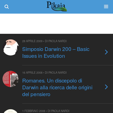
28 APRILE 2009 • DI PAOLA NARDI
Simposio Darwin 200 – Basic
Issues in Evolution
16 APRILE 2008 • DI PAOLA NARDI
Romanes. Un discepolo di
Darwin alla ricerca delle origini
del pensiero
1 FEBBRAIO 2008 • DI PAOLA NARDI