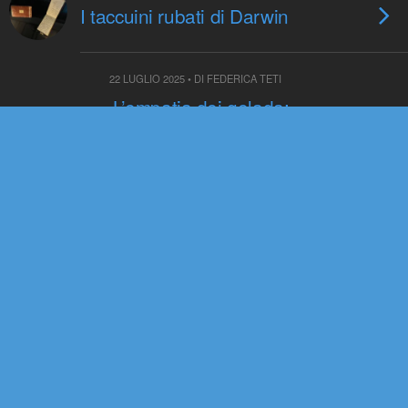
I taccuini rubati di Darwin
22 LUGLIO 2025 • DI FEDERICA TETI
L’empatia dei gelada:
l’importanza dell’ascolto degli
altri per una migliore coesione
sociale
21 LUGLIO 2025 • DI REDAZIONE
La biodiversità al centro |ep. 9|
Una città (anche) per la
biodiversità
15 LUGLIO 2025 • DI FRANCESCO PICCARDI