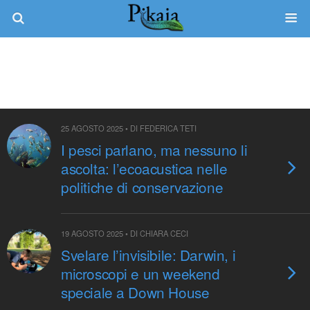
Categorie ›
In Evidenza
25 AGOSTO 2025 • DI FEDERICA TETI
I pesci parlano, ma nessuno li
ascolta: l’ecoacustica nelle
politiche di conservazione
19 AGOSTO 2025 • DI CHIARA CECI
Svelare l’invisibile: Darwin, i
microscopi e un weekend
speciale a Down House