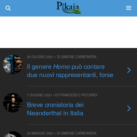
Tag › Neanderthal
30 GIUGNO 2021 • DI SIMONE CARBONERA
Il genere
può contare
Homo
due nuovi rappresentanti, forse
7 GIUGNO 2021 • DI FRANCESCO PICCARDI
Breve cronistoria dei
Neanderthal in Italia
24 MAGGIO 2021 • DI SIMONE CARBONERA