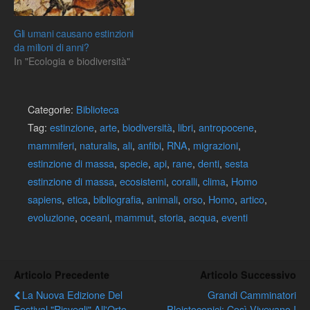
Gli umani causano estinzioni
da milioni di anni?
In "Ecologia e biodiversità"
Categorie:
Biblioteca
Tag:
estinzione
,
arte
,
biodiversità
,
libri
,
antropocene
,
mammiferi
,
naturalis
,
ali
,
anfibi
,
RNA
,
migrazioni
,
estinzione di massa
,
specie
,
api
,
rane
,
denti
,
sesta
estinzione di massa
,
ecosistemi
,
coralli
,
clima
,
Homo
sapiens
,
etica
,
bibliografia
,
animali
,
orso
,
Homo
,
artico
,
evoluzione
,
oceani
,
mammut
,
storia
,
acqua
,
eventi
Articolo Precedente
Articolo Successivo
La Nuova Edizione Del
Grandi Camminatori
Festival "Risvegli" All'Orto
Pleistocenici: Così Vivevano I