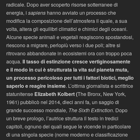
radicale. Dopo aver scoperto risorse sotterranee di
energia, i
sapiens
hanno avviato un processo che
modifica la composizione dell’atmosfera il quale, a sua
volta, altera gli equilibri climatici e chimici degli oceani.
Alcune specie animali e vegetali reagiscono spostandosi,
riescono a migrare, perlopiù verso i due poli; altre si
ritrovano abbandonate in ecosistemi ora con troppo poca
acqua.
Il tasso di estinzione cresce vertiginosamente
e il modo in cui è strutturata la vita sul pianeta muta,
un processo pericoloso per tutti i fattori biotici, meglio
saperlo e reagire insieme
. L’ottima giornalista e scrittrice
statunitense
Elizabeth Kolbert (
The Bronx, New York,
1961) pubblicò nel 2014, dieci anni fa, un saggio di
grande successo mondiale,
The Sixth Extinction
. Dopo
un breve prologo, l’autrice struttura il testo in tredici
capitoli, ognuno dei quali segue le vicende in particolare
di una singola specie (nome moderno e classificazione