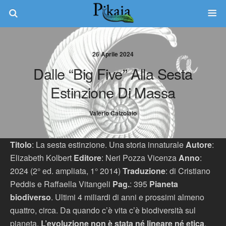
26 Aprile 2024
Dalle “big Five” Alla Sesta
Estinzione Di Massa
Valerio Calzolaio
Titolo
: La sesta estinzione. Una storia innaturale
Autore
:
Elizabeth Kolbert
Editore
: Neri Pozza Vicenza
Anno
:
2024 (2° ed. ampliata, 1° 2014)
Traduzione
: di Cristiano
Peddis e Raffaella Vitangeli
Pag.
: 395
Pianeta
biodiverso
. Ultimi 4 miliardi di anni e prossimi almeno
quattro, circa. Da quando c’è vita c’è biodiversità sul
pianeta.
L’evoluzione non è stata né lineare né etica
,