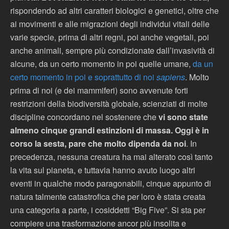
rispondendo ad altri caratteri biologici e genetici, oltre che
ai movimenti e alle migrazioni degli individui vitali delle
varie specie, prima di altri regni, poi anche vegetali, poi
anche animali, sempre più condizionate dall’invasività di
alcune, da un certo momento in poi quelle umane,
da un
certo momento in poi e soprattutto di noi
sapiens
. Molto
prima di noi (e dei mammiferi) sono avvenute forti
restrizioni della biodiversità globale, scienziati di molte
discipline concordano nel sostenere che
vi sono state
almeno cinque grandi estinzioni di massa. Oggi è in
corso la sesta, pare che molto dipenda da noi
. In
precedenza, nessuna creatura ha mai alterato così tanto
la vita sul pianeta, e tuttavia hanno avuto luogo altri
eventi in qualche modo paragonabili, cinque appunto di
natura talmente catastrofica che per loro è stata creata
una categoria a parte, i cosiddetti “Big Five”. Si sta per
compiere una trasformazione ancor più insolita e