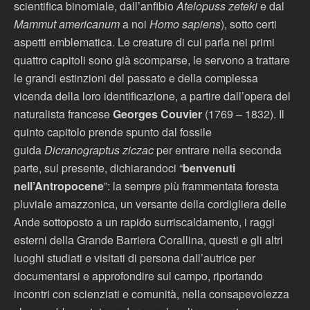
scientifica binomiale, dall’anfibio
Atelopuss zeteki
e dal
Mammut americanum
a noi
Homo sapiens
), sotto certi
aspetti emblematica. Le creature di cui parla nei primi
quattro capitoli sono già scomparse, le servono a trattare
le grandi estinzioni del passato e della complessa
vicenda della loro identificazione, a partire dall’opera del
naturalista francese
Georges Couvier
(1769 – 1832). Il
quinto capitolo prende spunto dal fossile
guida
Dicranograptus ziczac
per entrare nella seconda
parte, sul presente, dichiarandoci “
benvenuti
nell’Antropocene
”: la sempre più frammentata foresta
pluviale amazzonica, un versante della cordigliera delle
Ande sottoposto a un rapido surriscaldamento, i raggi
esterni della Grande Barriera Corallina, questi e gli altri
luoghi studiati e visitati di persona dall’autrice per
documentarsi e approfondire sul campo, riportando
incontri con scienziati e comunità, nella consapevolezza